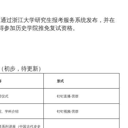
，通过浙江大学研究生报考服务系统发布，并在
得参加历史学院推免复试资格。
（初步，待更新）
容
形式
营仪式
钉钉直播
-
营群
院、学科介绍
钉钉视频
-
营群
师系列讲座（中国古代史史