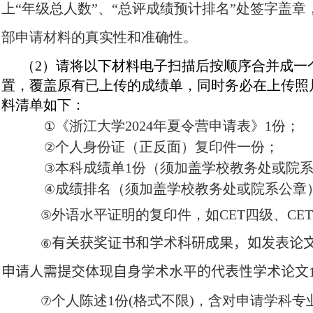
上“年级总人数”、“总评成绩预计排名”处签字盖
部申请材料的真实性和准确性。
（
2
）请将以下材料电子扫描后按顺序合并成一
置，覆盖原有已上传的成绩单，同时务必在上传照
料清单如下：
《浙江大学
2024
年夏令营申请表》
1
份；
①
个人身份证（正反面）复印件一份；
②
本科成绩单
1
份（须加盖学校教务处或院
③
成绩排名（须加盖学校教务处或院系公章
④
外语水平证明的复印件，如
CET
四级、
CET
⑤
有关获奖证书和学术科研成果，如发表论
⑥
申请人需提交
体现自身学术水平的代表性学术论文
个人陈述
1
份
(
格式不限
)
，含对申请学科专
⑦