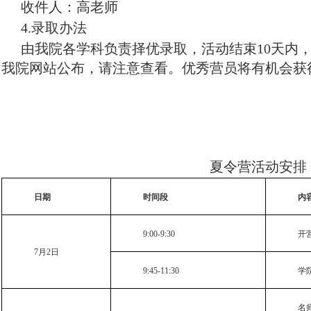
收件人：高老师
4.
录取办法
由我院各学科负责择优录取，活动结束
10
天内
我院网站公布，请注意查看。优秀营员将有机会获
夏令营活动安排
日期
时间段
内
9:00-9:30
开
7
月
2
日
9:45-11:30
学
名