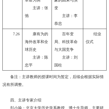
革命为例
象的由来与演
主讲：张
变
弛
主讲：李
恭忠
7.26
康有为的
百年变
结业
海外改革和全
局、科技革命
仪式
球历史
与大国竞争
主讲：陈
主讲：刘
忠平
国柱
备注：主讲教师的授课时间为暂定，后续会根据实际情
况有所调整。
四、主讲专家介绍
彭小瑜：北京大学历史学系教授、博士生导师，主要研