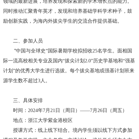
领域的最新进展，培养发现和探索新的学术增长点的能力。
同时推动汇聚青年英才，发现和培养基础学科学术种子，鼓
励创新实践，为海内外拔尖学生的交流合作提供基础。
二、参加人员
“
中国与全球史”国际暑期学校拟招收
25
名学生。面相国
际一流高校相关专业及国内“拔尖计划
2.0”
历史学基地和“强基
计划”的优秀大学生进行选拔。每个拔尖基地或强基计划班来
源学生数不超过
3
人。
三、具体安排
时间：
2024
年
7
月
21
日（周日）——
7
月
26
日（周五）
地点：浙江大学紫金港校区
授课方式：线上线下结合。境内学生须以线下方式参加