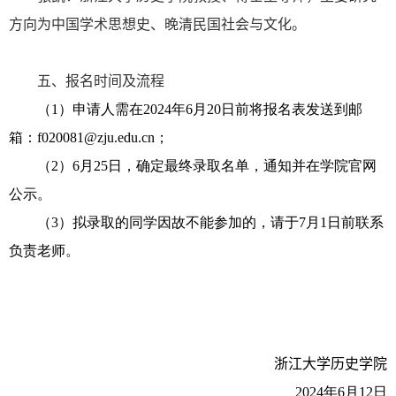
方向为
中国学术思想史、晚清民国社会与文化。
五、报名时间及流程
（
1
）申请人需在
2024
年
6
月
20
日前将报名表发送到邮
箱：
f020081@zju.edu.cn
；
（
2
）
6
月
25
日，确定最终录取名单，通知并在学院官网
公示。
（
3
）拟录取的同学因故不能参加的，请于
7
月
1
日前联系
负责老师。
浙江大学历史学院
2024
年
6
月
12
日