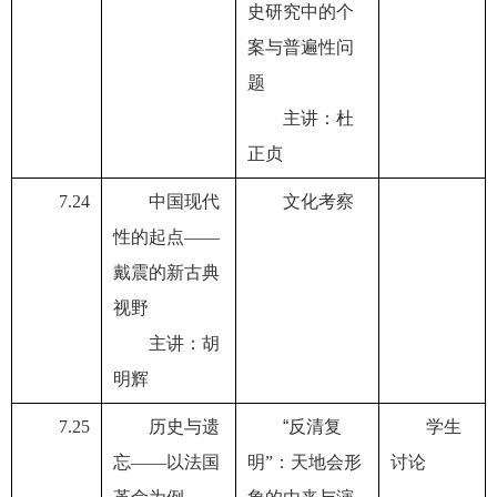
史研究中的个
案与普遍性问
题
主讲：杜
正贞
7.24
中国现代
文化考察
性的起点——
戴震的新古典
视野
主讲：胡
明辉
7.25
历史与遗
“
反清复
学生
忘——以法国
明”：天地会形
讨论