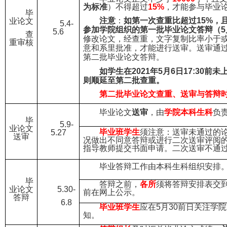
为标准
）不得超过
15%
，才能参与毕业
毕
注意
：
如第一次查重比超过
15%，
业论文
5.4-
参加学院组织的第一批毕业论文答辩（5
5.6
查
修改论文，经
查重，文字复制比率小于
重审核
意和系里批准，才能进行送审。送审通
第二批毕业论文答辩。
如学生在
2021年5月6日17:30
则顺延至第二批查重。
第二批毕业论文查重、送审与答辩
毕业论文
送审
，由
学院本科生科
负
毕
5.9-
业论文
毕业班学生
须注意：送审未通过的
5.27
送审
况做出不同意答辩或进行二次送审评阅
指导教师提交书面申请。二次送审不通
毕业答辩工作由本科生科组织安排
毕
答辩之前，
各所
须将答辩安排表交
业论文
5.30-
前在网上公示。
答辩
6.8
毕业班学生
应在
5月30前日关注学
知。