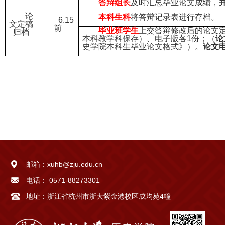
答辩组长
及时汇总毕业论文成绩，
论
本科生科
将答辩记录表进行存档。
6.15
文定稿
前
毕业班学生
上交答辩修改后的论文
归档
本科教学科保存）、电子版各
1份；（
论
史学院本科生毕业论文格式》）。
论文
邮箱：
xuhb@zju.edu.cn
电话：
0571-88273301
地址：
浙江省杭州市浙大紫金港校区成均苑4幢