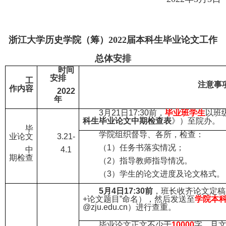
浙江大学
历史学院（筹）
202
2
届本科生毕业论文工作
总体安排
时间
安排
工
注意事
作内容
2022
年
3月21日17:30前，
毕业班学生
以班
科生毕业论文中期检查表
》）至院办。
毕
学院组织督导、各所，检查：
业论文
3.21-
（
1）任务书落实情况；
中
4.1
期检查
（
2）指导教师指导情况。
（
3）学生的论文进度及论文格式。
5月4日17:30前
，班长收齐论文定稿
+论文题目”命名），然后发送至
学院本
@zju.edu.cn）进行查重。
毕业论文正文不少于
10000
字，且