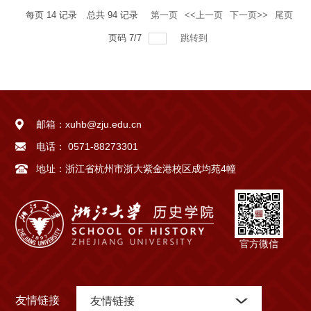
每页
14
记录
总共
94
记录
第一页
<<上一页
下一页>>
尾页
页码
7
/
7
跳转到
邮箱：
xuhb@zju.edu.cn
电话：
0571-88273301
地址：
浙江省杭州市浙大紫金港校区成均苑4幢
官方微信
友情链接
友情链接